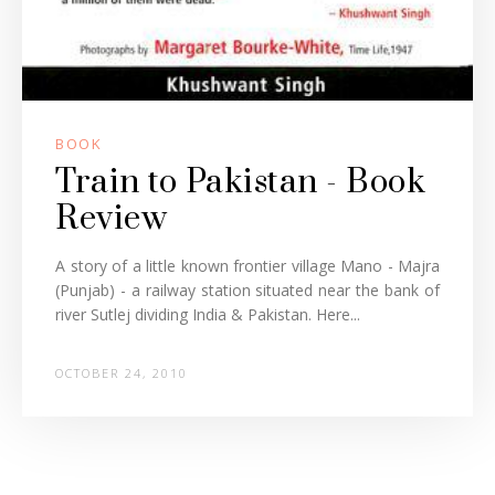
BOOK
Train to Pakistan - Book
Review
A story of a little known frontier village Mano - Majra
(Punjab) - a railway station situated near the bank of
river Sutlej dividing India & Pakistan. Here...
OCTOBER 24, 2010