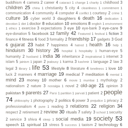
buddhism
4
camera
2
career
4
childhood
3
cataract
1
change
1
charity
1
children
25
christianity
5
city
4
china
1
cleanliness
1
commitment
1
communication
4
community
4
computer
4
courtesy
2
conflict
1
crime
1
culture
16
death
16
daughters
6
cyber world
3
dedication
1
doctor
8
education
10
emotions
8
devotion
1
diet
1
english
1
environment
eye
10
eye-care
9
exercise
3
expectations
3
eye-bank
3
1
ethics
1
family
42
facebook
12
eye-donation
5
fiction
3
Featured
1
festival
1
friendship
17
fitness
6
God
finance
4
food
3
formality
2
gadgets
3
gujarat
23
health
16
6
habit
7
happiness
4
hatred
1
help
1
hinduism
30
history
26
human-eye
5
hospital
1
hospitality
1
india
36
humanity
2
inheritance
2
internet
3
husband
1
inspirational
1
islam
5
japan
2
karma
3
language
2
law
3
jainism
1
jealousy
1
kashmir
1
life
53
lifestyle
8
love
10
legal
3
literature
4
library
1
loneliness
1
marriage
19
medical
7
meditation
6
luck
2
manners
4
mental
1
mind
23
money
10
mother
6
mythology
2
movie
1
mumbai
1
old-age
21
nationalism
2
nature
3
novel
2
opinion
3
nostalgia
1
people
parents
27
pakistan
9
patient
2
Parsi
1
partition
1
parvati
1
74
politics
6
photography
2
power
3
privacy
2
philosophy
1
prejudice
1
relations
22
religion
34
professionalism
4
reading
3
pune
1
review
30
rituals
7
respect
2
retirement
2
safety
3
security
school
1
society
53
social media
19
2
service
3
shiva
4
sleep
1
speech
11
spiritual
13
technology
6
stress
5
taoism
2
success
1