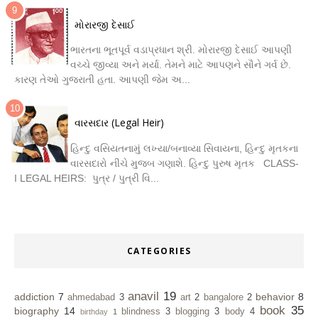
મોરારજી દેસાઈ
ભારતના ભૂતપૂર્વ વડાપ્રધાન શ્રી. મોરારજી દેસાઈ આપણી
વચ્ચે જીવ્યા અને મર્યા. તેમને માટે આપણને સૌને ગર્વ છે.
કારણ તેઓ ગુજરાતી હતા. આપણી જેમ અ...
વારસદાર (Legal Heir)
હિન્દુ વસિયતનામું લખ્યા/બનાવ્યા સિવાયના, હિન્દુ મૃતકના
વારસદારો નીચે મુજબ ગણાશે. હિન્દુ પુરુષ મૃતક CLASS-
I LEGAL HEIRS: પુત્ર / પુત્રી વિ...
CATEGORIES
anavil
19
addiction
7
behavior
8
ahmedabad
3
art
2
bangalore
2
book
35
biography
14
blindness
3
blogging
3
body
4
birthday
1