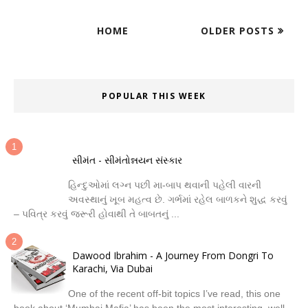
HOME
OLDER POSTS
POPULAR THIS WEEK
સીમંત - સીમંતોન્નયન સંસ્કાર
હિન્દુઓમાં લગ્ન પછી મા-બાપ થવાની પહેલી વારની
અવસ્થાનું ખૂબ મહત્વ છે. ગર્ભમાં રહેલ બાળકને શુદ્ધ કરવું
– પવિત્ર કરવું જરૂરી હોવાથી તે બાબતનું ...
Dawood Ibrahim - A Journey From Dongri To
Karachi, Via Dubai
One of the recent off-bit topics I’ve read, this one
book about ‘Mumbai Mafia’ has been the most interesting, well-