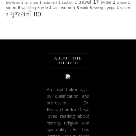
travel
17
twitter
2
television
1
terrorism
1
testament
1
tradition
1
unique
1
video
8
women
6
wedding
5
wife
4
work
5
yoga
4
youth
will
1
writing
1
ગુજરાતી
80
3
ABOUT THE
AUTHOR
An ophthalmologist
by qualification and
profession, Dr.
Bharatchandra Desai
loves reading about
history, religion, and
spirituality. He has