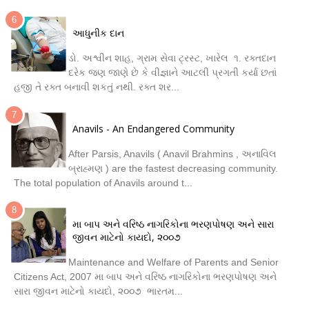
આધુનીક દાન
ડો. અશ્વીન શાહ, ગ્રામ સેવા ટ્રસ્ટ, ખારેલ ૧. રક્તદાન
દરેક જણ જાણે છે કે વીજ્ઞાને આટલી પ્રગતી કર્યા છતાં
હજી તે રક્ત બનાવી શકતું નથી. રક્ત શર...
Anavils - An Endangered Community
After Parsis, Anavils ( Anavil Brahmins , અનાવિલ
બ્રાહ્મણ ) are the fastest decreasing community.
The total population of Anavils around t...
મા બાપ અને વરિષ્ઠ નાગરિકોના ભરણપોષણ અને સારા
જીવન માટેનો કાયદો, ૨૦૦૭
Maintenance and Welfare of Parents and Senior
Citizens Act, 2007 મા બાપ અને વરિષ્ઠ નાગરિકોના ભરણપોષણ અને
સારા જીવન માટેનો કાયદો, ૨૦૦૭ ભારતમ...