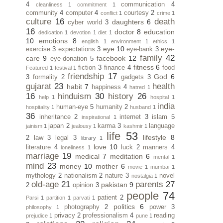
4
communication
4
cleanliness
1
commitment
1
community
4
computer
4
courtesy
2
conflict
1
crime
1
culture
16
death
daughters
6
cyber world
3
16
doctor
8
education
dedication
1
devotion
1
diet
1
10
emotions
8
english
1
environment
1
ethics
1
eye
10
eye-
exercise
3
expectations
3
eye-bank
3
family
42
care
9
facebook
12
eye-donation
5
fitness
6
fiction
3
finance
4
food
Featured
1
festival
1
friendship
17
God
6
3
formality
2
gadgets
3
gujarat
23
health
habit
7
happiness
4
hatred
1
16
hinduism
30
history
26
help
1
hospital
1
india
human-eye
5
humanity
2
hospitality
1
husband
1
36
inheritance
2
internet
3
islam
5
inspirational
1
japan
2
karma
3
language
jainism
1
jealousy
1
kashmir
1
life
53
lifestyle
8
2
law
3
legal
3
library
1
love
10
literature
4
luck
2
manners
4
loneliness
1
marriage
19
medical
7
meditation
6
mental
1
mind
23
money
10
mother
6
movie
1
mumbai
1
mythology
2
nationalism
2
nature
3
novel
nostalgia
1
old-age
21
parents
27
pakistan
9
2
opinion
3
people
74
patient
2
Parsi
1
partition
1
parvati
1
politics
6
photography
2
power
3
philosophy
1
privacy
2
professionalism
4
reading
prejudice
1
pune
1