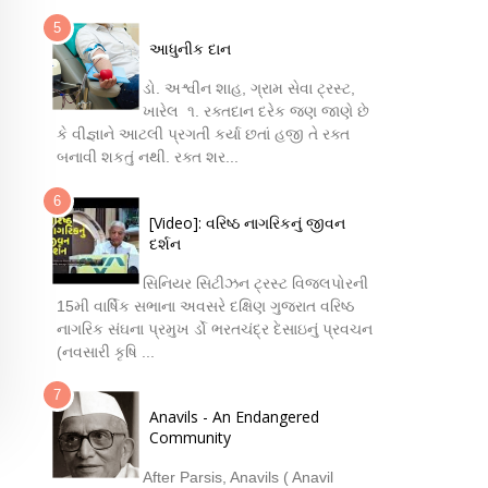
આધુનીક દાન
ડો. અશ્વીન શાહ, ગ્રામ સેવા ટ્રસ્ટ,
ખારેલ ૧. રક્તદાન દરેક જણ જાણે છે
કે વીજ્ઞાને આટલી પ્રગતી કર્યા છતાં હજી તે રક્ત
બનાવી શકતું નથી. રક્ત શર...
[Video]: વરિષ્ઠ નાગરિકનું જીવન
દર્શન
સિનિયર સિટીઝન ટ્રસ્ટ વિજલપોરની
15મી વાર્ષિક સભાના અવસરે દક્ષિણ ગુજરાત વરિષ્ઠ
નાગરિક સંઘના પ્રમુખ ર્ડો ભરતચંદ્ર દેસાઇનું પ્રવચન
(નવસારી કૃષિ ...
Anavils - An Endangered
Community
After Parsis, Anavils ( Anavil