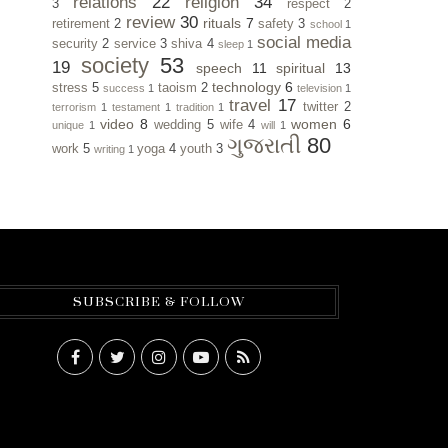
relations
22
religion
34
3
respect
2
review
30
rituals
7
retirement
2
safety
3
school
1
social media
security
2
service
3
shiva
4
sleep
1
society
53
19
speech
11
spiritual
13
technology
6
stress
5
taoism
2
success
1
television
1
travel
17
twitter
2
terrorism
1
testament
1
tradition
1
video
8
women
6
wedding
5
wife
4
unique
1
will
1
ગુજરાતી
80
work
5
yoga
4
youth
3
writing
1
SUBSCRIBE & FOLLOW