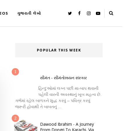
DEOS
ગુજરાતી લેખો
POPULAR THIS WEEK
સીમંત - સીમંતોન્નયન સંસ્કાર
હિન્દુઓમાં લગ્ન પછી મા-બાપ થવાની
પહેલી વારની અવસ્થાનું ખૂબ મહત્વ છે.
ગર્ભમાં રહેલ બાળકને શુદ્ધ કરવું – પવિત્ર કરવું
જરૂરી હોવાથી તે બાબતનું ...
Dawood Ibrahim - A Journey
From Dongri To Karachi, Via