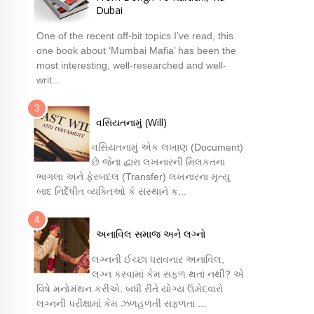
Dubai
One of the recent off-bit topics I’ve read, this
one book about ‘Mumbai Mafia’ has been the
most interesting, well-researched and well-
writ...
વસિયતનામું (Will)
વસિયતનામું એક લખાણ (Document)
છે જેના દ્વારા લખનારની મિલકતના
ભાગલા અને ફેરબદલ (Transfer) લખનારના મૃત્યુ
બાદ નિર્દેષીત વ્યક્તિઓ કે સંસ્થાને ક...
અનાવિલ સમાજ અને લગ્નો
લગ્નની ઈચ્છા ધરાવનાર અનાવિલ,
લગ્ન કરવામાં કેમ સફળ થતાં નથી? એ
વિષે મનોમંથન કરીએ. બધી રીતે યોગ્ય ઉમેદવારો
લગ્નની પરીક્ષામાં કેમ ઝળહળતી સફળતા ...