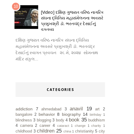
[Video] દક્ષિણ ગુજરાત વરિષ્ઠ નાગરિક
સંઘના દ્વિતિય મહાસંમેલનના અવસરે
પ્રમુખશ્રી ડૉ. ભરતચંદ્ર દેસાઈનું
વક્તવ્ય
દક્ષિણ ગુજરાત વરિષ્ઠ નાગરિક સંઘના દ્વિતિય
મહાસંમેલનના અવસરે પ્રમુખશ્રી ડૉ. ભરતચંદ્ર
દેસાઈનું સ્વાગત પ્રવચન ૨૬ મે, ૨૦૨૪ સોમનાથ
મંદિર સંકુલ...
CATEGORIES
anavil
19
addiction
7
ahmedabad
3
art
2
behavior
8
biography
14
bangalore
2
birthday
1
book
35
blindness
3
blogging
3
body
4
buddhism
4
camera
2
career
4
cataract
1
change
1
charity
1
children
25
childhood
3
christianity
5
city
china
1