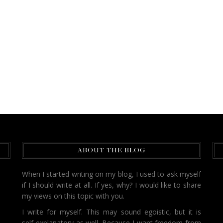
ABOUT THE BLOG
When I started writing on my blog, I used to ask myself
if I should write at all. If yes, why? I would like to share
my views on this topic with you.
I write for myself. This may sound egoistic, but it is
self-explanatory as well. Because I want freedom from