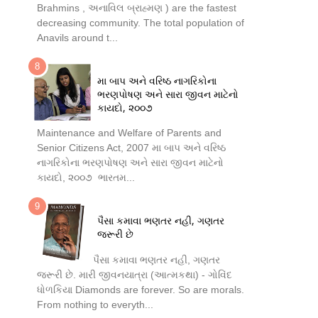
Brahmins , અનાવિલ બ્રાહ્મણ ) are the fastest
decreasing community. The total population of
Anavils around t...
મા બાપ અને વરિષ્ઠ નાગરિકોના
ભરણપોષણ અને સારા જીવન માટેનો
કાયદો, ૨૦૦૭
Maintenance and Welfare of Parents and
Senior Citizens Act, 2007 મા બાપ અને વરિષ્ઠ
નાગરિકોના ભરણપોષણ અને સારા જીવન માટેનો
કાયદો, ૨૦૦૭ ભારતમ...
પૈસા કમાવા ભણતર નહી, ગણતર
જરૂરી છે
પૈસા કમાવા ભણતર નહી, ગણતર
જરૂરી છે. મારી જીવનયાત્રા (આત્મકથા) - ગોવિંદ
ધોળકિયા Diamonds are forever. So are morals.
From nothing to everyth...