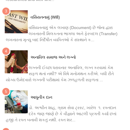
વસિયતનામું (Will)
વસિયતનામું એક લખાણ (Document) છે જેના દ્વારા
લખનારની મિલકતના ભાગલા અને ફેરબદલ (Transfer)
લખનારના મૃત્યુ બાદ નિર્દેષીત વ્યક્તિઓ કે સંસ્થાને ક...
અનાવિલ સમાજ અને લગ્નો
લગ્નની ઈચ્છા ધરાવનાર અનાવિલ, લગ્ન કરવામાં કેમ
સફળ થતાં નથી? એ વિષે મનોમંથન કરીએ. બધી રીતે
યોગ્ય ઉમેદવારો લગ્નની પરીક્ષામાં કેમ ઝળહળતી સફળતા ...
આધુનીક દાન
ડો. અશ્વીન શાહ, ગ્રામ સેવા ટ્રસ્ટ, ખારેલ ૧. રક્તદાન
દરેક જણ જાણે છે કે વીજ્ઞાને આટલી પ્રગતી કર્યા છતાં
હજી તે રક્ત બનાવી શકતું નથી. રક્ત શર...