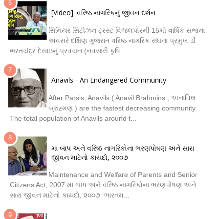
[Video]: વરિષ્ઠ નાગરિકનું જીવન દર્શન
સિનિયર સિટીઝન ટ્રસ્ટ વિજલપોરની 15મી વાર્ષિક સભાના
અવસરે દક્ષિણ ગુજરાત વરિષ્ઠ નાગરિક સંઘના પ્રમુખ ર્ડો
ભરતચંદ્ર દેસાઇનું પ્રવચન (નવસારી કૃષિ ...
Anavils - An Endangered Community
After Parsis, Anavils ( Anavil Brahmins , અનાવિલ
બ્રાહ્મણ ) are the fastest decreasing community.
The total population of Anavils around t...
મા બાપ અને વરિષ્ઠ નાગરિકોના ભરણપોષણ અને સારા
જીવન માટેનો કાયદો, ૨૦૦૭
Maintenance and Welfare of Parents and Senior
Citizens Act, 2007 મા બાપ અને વરિષ્ઠ નાગરિકોના ભરણપોષણ અને
સારા જીવન માટેનો કાયદો, ૨૦૦૭ ભારતમ...