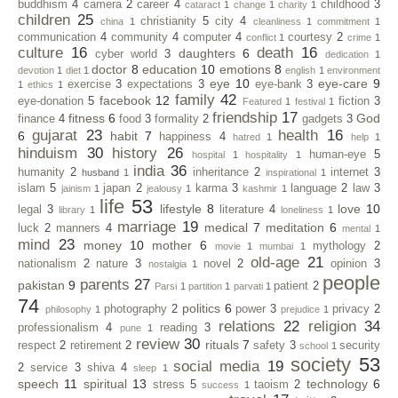
buddhism
4
camera
2
career
4
childhood
3
cataract
1
change
1
charity
1
children
25
christianity
5
city
4
china
1
cleanliness
1
commitment
1
communication
4
community
4
computer
4
courtesy
2
conflict
1
crime
1
culture
16
death
16
daughters
6
cyber world
3
dedication
1
doctor
8
education
10
emotions
8
devotion
1
diet
1
english
1
environment
eye
10
eye-care
9
exercise
3
expectations
3
eye-bank
3
1
ethics
1
family
42
facebook
12
eye-donation
5
fiction
3
Featured
1
festival
1
friendship
17
fitness
6
God
finance
4
food
3
formality
2
gadgets
3
gujarat
23
health
16
6
habit
7
happiness
4
hatred
1
help
1
hinduism
30
history
26
human-eye
5
hospital
1
hospitality
1
india
36
humanity
2
inheritance
2
internet
3
husband
1
inspirational
1
islam
5
japan
2
karma
3
language
2
law
3
jainism
1
jealousy
1
kashmir
1
life
53
lifestyle
8
love
10
legal
3
literature
4
library
1
loneliness
1
marriage
19
medical
7
meditation
6
luck
2
manners
4
mental
1
mind
23
money
10
mother
6
mythology
2
movie
1
mumbai
1
old-age
21
nationalism
2
nature
3
novel
2
opinion
3
nostalgia
1
people
parents
27
pakistan
9
patient
2
Parsi
1
partition
1
parvati
1
74
politics
6
photography
2
power
3
privacy
2
philosophy
1
prejudice
1
relations
22
religion
34
professionalism
4
reading
3
pune
1
review
30
rituals
7
respect
2
retirement
2
safety
3
security
school
1
society
53
social media
19
2
service
3
shiva
4
sleep
1
speech
11
spiritual
13
technology
6
stress
5
taoism
2
success
1