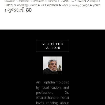
travel
17
twitter
2
television
1
terrorism
1
testament
1
tradition
1
unique
1
video
8
women
6
wedding
5
wife
4
work
5
yoga
4
youth
will
1
writing
1
ગુજરાતી
80
3
ABOUT THE
AUTHOR
An ophthalmologist
by qualification and
profession, Dr.
Bharatchandra Desai
loves reading about