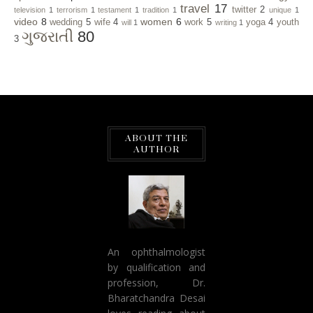
travel
17
twitter
2
television
1
terrorism
1
testament
1
tradition
1
unique
1
video
8
women
6
wedding
5
wife
4
work
5
yoga
4
youth
will
1
writing
1
ગુજરાતી
80
3
ABOUT THE
AUTHOR
An ophthalmologist
by qualification and
profession, Dr.
Bharatchandra Desai