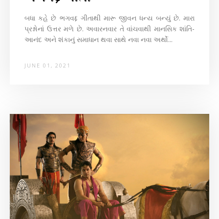
બધા કહે છે ભગવદ્દ ગીતાથી મારૂ જીવન ધન્ય બન્યું છે. મારા
પ્રશ્નોનાં ઉત્તર મળે છે. અવારનવાર તે વાંચવાથી માનસિક શાંતિ-
આનંદ અને શંકાનું સમાધાન થવા સાથે નવા નવા અર્થો...
JUNE 01, 2021