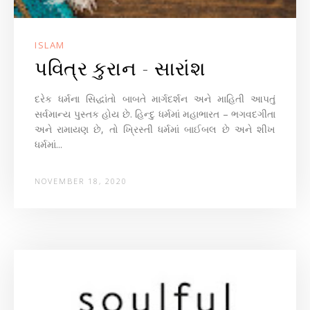
ISLAM
પવિત્ર કુરાન - સારાંશ
દરેક ધર્મના સિદ્ધાંતો બાબતે માર્ગદર્શન અને માહિતી આપતું
સર્વમાન્ય પુસ્તક હોય છે. હિન્દુ ધર્મમાં મહાભારત – ભગવદગીતા
અને રામાયણ છે, તો ખ્રિસ્તી ધર્મમાં બાઈબલ છે અને શીખ
ધર્મમાં...
NOVEMBER 18, 2020