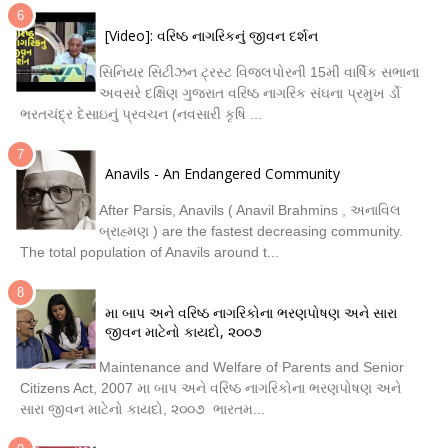
[Video]: વરિષ્ઠ નાગરિકનું જીવન દર્શન
સિનિયર સિટીઝન ટ્રસ્ટ વિજલપોરની 15મી વાર્ષિક સભાના
અવસરે દક્ષિણ ગુજરાત વરિષ્ઠ નાગરિક સંઘના પ્રમુખ ર્ડો
ભરતચંદ્ર દેસાઇનું પ્રવચન (નવસારી કૃષિ ...
Anavils - An Endangered Community
After Parsis, Anavils ( Anavil Brahmins , અનાવિલ
બ્રાહ્મણ ) are the fastest decreasing community.
The total population of Anavils around t...
મા બાપ અને વરિષ્ઠ નાગરિકોના ભરણપોષણ અને સારા
જીવન માટેનો કાયદો, ૨૦૦૭
Maintenance and Welfare of Parents and Senior
Citizens Act, 2007 મા બાપ અને વરિષ્ઠ નાગરિકોના ભરણપોષણ અને
સારા જીવન માટેનો કાયદો, ૨૦૦૭ ભારતમ...