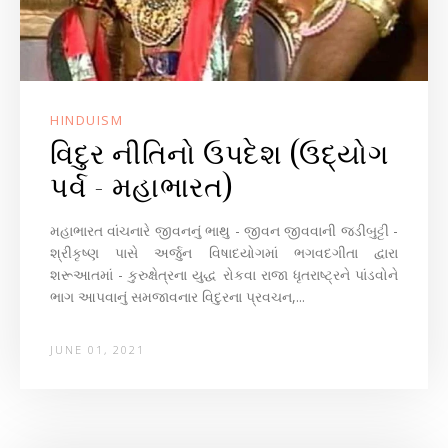
HINDUISM
વિદુર નીતિનો ઉપદેશ (ઉદ્યોગ
પર્વ - મહાભારત)
મહાભારત વાંચનારે જીવનનું ભાથુ - જીવન જીવવાની જડીબુટ્ટી -
શ્રીકૃષ્ણ પાસે અર્જુન વિષાદયોગમાં ભગવદગીતા દ્વારા
શરૂઆતમાં - કુરુક્ષેત્રના યુદ્ધ રોકવા રાજા ધૃતરાષ્ટ્રને પાંડવોને
ભાગ આપવાનું સમજાવનાર વિદુરના પ્રવચન,...
JUNE 01, 2021