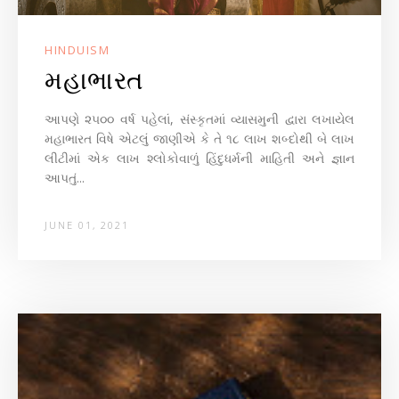
HINDUISM
મહાભારત
આપણે ૨૫૦૦ વર્ષ પહેલાં, સંસ્કૃતમાં વ્યાસમુની દ્વારા લખાયેલ
મહાભારત વિષે એટલું જાણીએ કે તે ૧૮ લાખ શબ્દોથી બે લાખ
લીટીમાં એક લાખ શ્લોકોવાળું હિંદુધર્મની માહિતી અને જ્ઞાન
આપતું...
JUNE 01, 2021