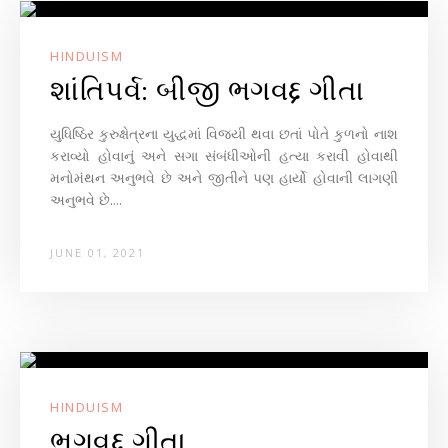
HINDUISM
શાંતિપર્વ: બીજી ભગવદ્દ ગીતા
યુધિષ્ઠિર કુરુક્ષેત્રના યુદ્ધમાં વિજયી થવા છતાં પોતે કુળનો નાશ
કરાવ્યો હોવાનું અને સગા સંબંધીઓની હત્યા કરાવી હોવાથી
મનોમંથન અનુભવે છે અને જીતીને પણ હાર્યો હોવાની લાગણી
અનુભવે છે....
JUNE 01, 2021
HINDUISM
ભગવદ્દ ગીતા