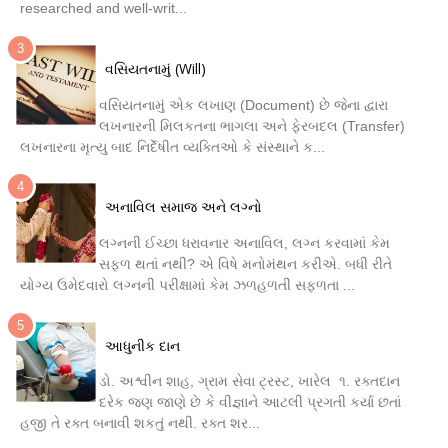
researched and well-writ...
વસિયતનામું (Will)
વસિયતનામું એક લખાણ (Document) છે જેના દ્વારા
લખનારની મિલકતના ભાગલા અને ફેરબદલ (Transfer)
લખનારના મૃત્યુ બાદ નિર્દેષીત વ્યક્તિઓ કે સંસ્થાને ક...
અનાવિલ સમાજ અને લગ્નો
લગ્નની ઈચ્છા ધરાવનાર અનાવિલ, લગ્ન કરવામાં કેમ
સફળ થતાં નથી? એ વિષે મનોમંથન કરીએ. બધી રીતે
યોગ્ય ઉમેદવારો લગ્નની પરીક્ષામાં કેમ ઝળહળતી સફળતા ...
આધુનીક દાન
ડો. અશ્વીન શાહ, ગ્રામ સેવા ટ્રસ્ટ, ખારેલ ૧. રક્તદાન
દરેક જણ જાણે છે કે વીજ્ઞાને આટલી પ્રગતી કર્યા છતાં
હજી તે રક્ત બનાવી શકતું નથી. રક્ત શર...