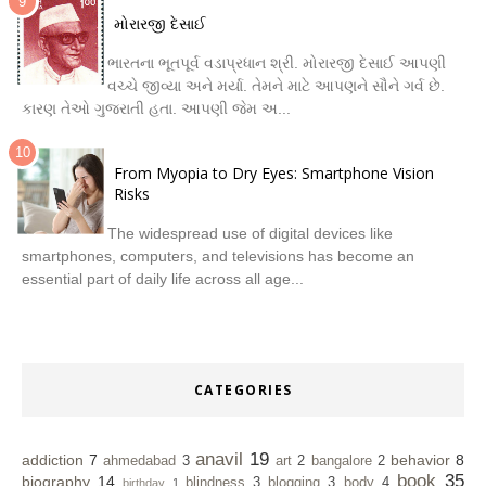
મોરારજી દેસાઈ
ભારતના ભૂતપૂર્વ વડાપ્રધાન શ્રી. મોરારજી દેસાઈ આપણી
વચ્ચે જીવ્યા અને મર્યા. તેમને માટે આપણને સૌને ગર્વ છે.
કારણ તેઓ ગુજરાતી હતા. આપણી જેમ અ...
From Myopia to Dry Eyes: Smartphone Vision
Risks
The widespread use of digital devices like
smartphones, computers, and televisions has become an
essential part of daily life across all age...
CATEGORIES
anavil
19
addiction
7
behavior
8
ahmedabad
3
art
2
bangalore
2
book
35
biography
14
blindness
3
blogging
3
body
4
birthday
1