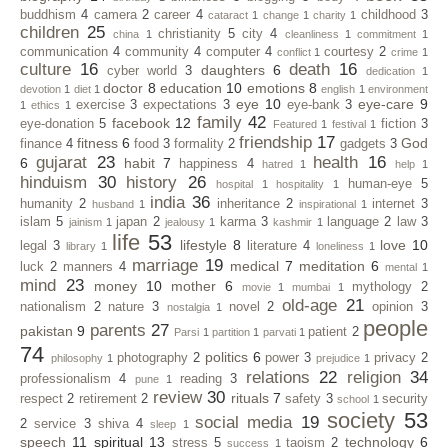
buddhism
4
camera
2
career
4
childhood
3
cataract
1
change
1
charity
1
children
25
christianity
5
city
4
china
1
cleanliness
1
commitment
1
communication
4
community
4
computer
4
courtesy
2
conflict
1
crime
1
culture
16
death
16
daughters
6
cyber world
3
dedication
1
doctor
8
education
10
emotions
8
devotion
1
diet
1
english
1
environment
eye
10
eye-care
9
exercise
3
expectations
3
eye-bank
3
1
ethics
1
family
42
facebook
12
eye-donation
5
fiction
3
Featured
1
festival
1
friendship
17
fitness
6
God
finance
4
food
3
formality
2
gadgets
3
gujarat
23
health
16
6
habit
7
happiness
4
hatred
1
help
1
hinduism
30
history
26
human-eye
5
hospital
1
hospitality
1
india
36
humanity
2
inheritance
2
internet
3
husband
1
inspirational
1
islam
5
japan
2
karma
3
language
2
law
3
jainism
1
jealousy
1
kashmir
1
life
53
lifestyle
8
love
10
legal
3
literature
4
library
1
loneliness
1
marriage
19
medical
7
meditation
6
luck
2
manners
4
mental
1
mind
23
money
10
mother
6
mythology
2
movie
1
mumbai
1
old-age
21
nationalism
2
nature
3
novel
2
opinion
3
nostalgia
1
people
parents
27
pakistan
9
patient
2
Parsi
1
partition
1
parvati
1
74
politics
6
photography
2
power
3
privacy
2
philosophy
1
prejudice
1
relations
22
religion
34
professionalism
4
reading
3
pune
1
review
30
rituals
7
respect
2
retirement
2
safety
3
security
school
1
society
53
social media
19
2
service
3
shiva
4
sleep
1
speech
11
spiritual
13
technology
6
stress
5
taoism
2
success
1