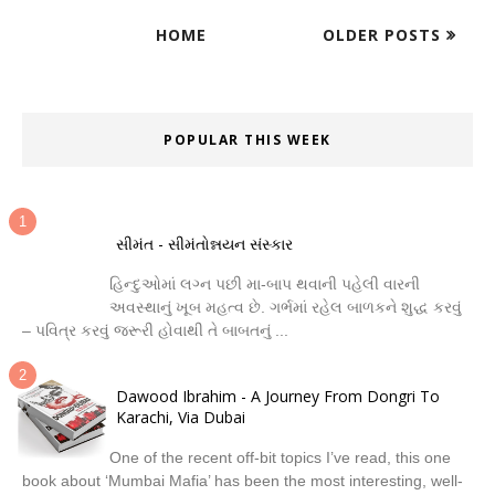
HOME
OLDER POSTS
POPULAR THIS WEEK
સીમંત - સીમંતોન્નયન સંસ્કાર
હિન્દુઓમાં લગ્ન પછી મા-બાપ થવાની પહેલી વારની
અવસ્થાનું ખૂબ મહત્વ છે. ગર્ભમાં રહેલ બાળકને શુદ્ધ કરવું
– પવિત્ર કરવું જરૂરી હોવાથી તે બાબતનું ...
Dawood Ibrahim - A Journey From Dongri To
Karachi, Via Dubai
One of the recent off-bit topics I’ve read, this one
book about ‘Mumbai Mafia’ has been the most interesting, well-