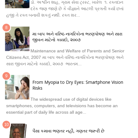
ડો. અશ્વીન શાહ, ગ્રામ સેવા ટ્રસ્ટ, ખારેલ ૧. રક્તદાન
દરેક જણ જાણે છે કે વીજ્ઞાને આટલી પ્રગતી કર્યા છતાં
હજી તે રક્ત બનાવી શકતું નથી. રક્ત શર...
મા બાપ અને વરિષ્ઠ નાગરિકોના ભરણપોષણ અને સારા
જીવન માટેનો કાયદો, ૨૦૦૭
Maintenance and Welfare of Parents and Senior
Citizens Act, 2007 મા બાપ અને વરિષ્ઠ નાગરિકોના ભરણપોષણ અને
સારા જીવન માટેનો કાયદો, ૨૦૦૭ ભારતમ...
From Myopia to Dry Eyes: Smartphone Vision
Risks
The widespread use of digital devices like
smartphones, computers, and televisions has become an
essential part of daily life across all age...
પૈસા કમાવા ભણતર નહી, ગણતર જરૂરી છે