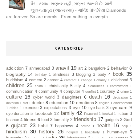
પૈસા કમાવા ભણતર નહી, ગણતર જરૂરી છે. મારી
જીવનયાત્રા (આત્મકથા) - ગોવિંદ ધોળકિયા Diamonds
are forever. So are morals. From nothing to everyth...
CATEGORIES
anavil
19
addiction
7
behavior
8
ahmedabad
3
art
2
bangalore
2
book
35
biography
14
blindness
3
blogging
3
body
4
birthday
1
buddhism
4
camera
2
career
4
childhood
3
cataract
1
change
1
charity
1
children
25
christianity
5
city
4
china
1
cleanliness
1
commitment
1
communication
4
community
4
computer
4
courtesy
2
conflict
1
crime
1
culture
16
death
16
daughters
6
cyber world
3
dedication
1
doctor
8
education
10
emotions
8
devotion
1
diet
1
english
1
environment
eye
10
eye-care
9
exercise
3
expectations
3
eye-bank
3
1
ethics
1
family
42
facebook
12
eye-donation
5
fiction
3
Featured
1
festival
1
friendship
17
fitness
6
God
finance
4
food
3
formality
2
gadgets
3
gujarat
23
health
16
6
habit
7
happiness
4
hatred
1
help
1
hinduism
30
history
26
human-eye
5
hospital
1
hospitality
1
india
36