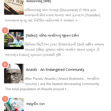
વસિયતનામું (Will)
વસિયતનામું એક લખાણ (Document) છે જેના દ્વારા
લખનારની મિલકતના ભાગલા અને ફેરબદલ (Transfer)
લખનારના મૃત્યુ બાદ નિર્દેષીત વ્યક્તિઓ કે સંસ્થાને ક...
[Video]: વરિષ્ઠ નાગરિકનું જીવન દર્શન
સિનિયર સિટીઝન ટ્રસ્ટ વિજલપોરની 15મી વાર્ષિક સભાના
અવસરે દક્ષિણ ગુજરાત વરિષ્ઠ નાગરિક સંઘના પ્રમુખ ર્ડો
ભરતચંદ્ર દેસાઇનું પ્રવચન (નવસારી કૃષિ ...
Anavils - An Endangered Community
After Parsis, Anavils ( Anavil Brahmins , અનાવિલ
બ્રાહ્મણ ) are the fastest decreasing community.
The total population of Anavils around t...
આધુનીક દાન