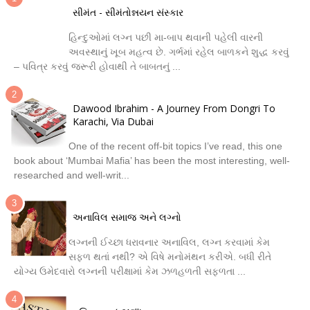
સીમંત - સીમંતોન્નયન સંસ્કાર
હિન્દુઓમાં લગ્ન પછી મા-બાપ થવાની પહેલી વારની
અવસ્થાનું ખૂબ મહત્વ છે. ગર્ભમાં રહેલ બાળકને શુદ્ધ કરવું
– પવિત્ર કરવું જરૂરી હોવાથી તે બાબતનું ...
Dawood Ibrahim - A Journey From Dongri To
Karachi, Via Dubai
One of the recent off-bit topics I’ve read, this one
book about ‘Mumbai Mafia’ has been the most interesting, well-
researched and well-writ...
અનાવિલ સમાજ અને લગ્નો
લગ્નની ઈચ્છા ધરાવનાર અનાવિલ, લગ્ન કરવામાં કેમ
સફળ થતાં નથી? એ વિષે મનોમંથન કરીએ. બધી રીતે
યોગ્ય ઉમેદવારો લગ્નની પરીક્ષામાં કેમ ઝળહળતી સફળતા ...