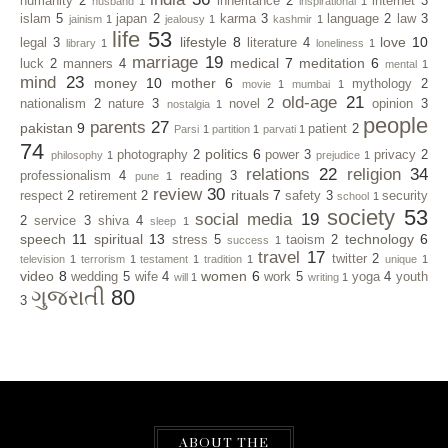
humanity
2
inheritance
2
internet
3
husband
1
inspirational
1
islam
5
japan
2
karma
3
language
2
law
3
jainism
1
jealousy
1
kashmir
1
life
53
lifestyle
8
love
10
legal
3
literature
4
library
1
loneliness
1
marriage
19
medical
7
meditation
6
luck
2
manners
4
mental
1
mind
23
money
10
mother
6
mythology
2
movie
1
mumbai
1
old-age
21
nationalism
2
nature
3
novel
2
opinion
3
nostalgia
1
people
parents
27
pakistan
9
patient
2
Parsi
1
partition
1
parvati
1
74
politics
6
photography
2
power
3
privacy
2
philosophy
1
prejudice
1
relations
22
religion
34
professionalism
4
reading
3
pune
1
review
30
rituals
7
respect
2
retirement
2
safety
3
security
school
1
society
53
social media
19
2
service
3
shiva
4
sleep
1
speech
11
spiritual
13
technology
6
stress
5
taoism
2
success
1
travel
17
twitter
2
television
1
terrorism
1
testament
1
tradition
1
unique
1
video
8
women
6
wedding
5
wife
4
work
5
yoga
4
youth
will
1
writing
1
ગુજરાતી
80
3
ABOUT THE