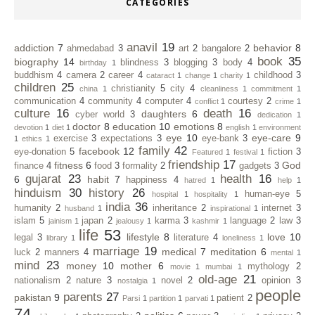
CATEGORIES
anavil
19
addiction
7
behavior
8
ahmedabad
3
art
2
bangalore
2
book
35
biography
14
blindness
3
blogging
3
body
4
birthday
1
buddhism
4
camera
2
career
4
childhood
3
cataract
1
change
1
charity
1
children
25
christianity
5
city
4
china
1
cleanliness
1
commitment
1
communication
4
community
4
computer
4
courtesy
2
conflict
1
crime
1
culture
16
death
16
daughters
6
cyber world
3
dedication
1
doctor
8
education
10
emotions
8
devotion
1
diet
1
english
1
environment
eye
10
eye-care
9
exercise
3
expectations
3
eye-bank
3
1
ethics
1
family
42
facebook
12
eye-donation
5
fiction
3
Featured
1
festival
1
friendship
17
fitness
6
God
finance
4
food
3
formality
2
gadgets
3
gujarat
23
health
16
6
habit
7
happiness
4
hatred
1
help
1
hinduism
30
history
26
human-eye
5
hospital
1
hospitality
1
india
36
humanity
2
inheritance
2
internet
3
husband
1
inspirational
1
islam
5
japan
2
karma
3
language
2
law
3
jainism
1
jealousy
1
kashmir
1
life
53
lifestyle
8
love
10
legal
3
literature
4
library
1
loneliness
1
marriage
19
medical
7
meditation
6
luck
2
manners
4
mental
1
mind
23
money
10
mother
6
mythology
2
movie
1
mumbai
1
old-age
21
nationalism
2
nature
3
novel
2
opinion
3
nostalgia
1
people
parents
27
pakistan
9
patient
2
Parsi
1
partition
1
parvati
1
74