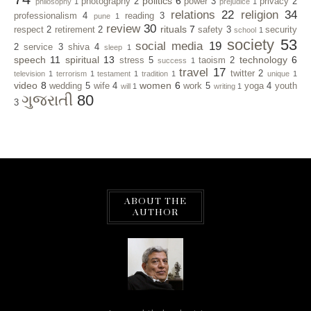
politics
6
photography
2
power
3
privacy
2
philosophy
1
prejudice
1
relations
22
religion
34
professionalism
4
reading
3
pune
1
review
30
rituals
7
respect
2
retirement
2
safety
3
security
school
1
society
53
social media
19
2
service
3
shiva
4
sleep
1
speech
11
spiritual
13
technology
6
stress
5
taoism
2
success
1
travel
17
twitter
2
television
1
terrorism
1
testament
1
tradition
1
unique
1
video
8
women
6
wedding
5
wife
4
work
5
yoga
4
youth
will
1
writing
1
ગુજરાતી
80
3
ABOUT THE
AUTHOR