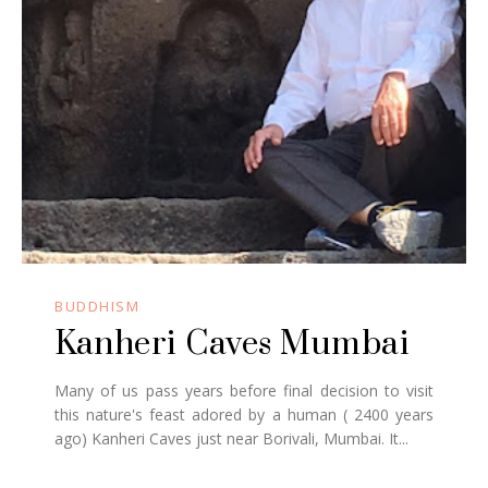
BUDDHISM
Kanheri Caves Mumbai
Many of us pass years before final decision to visit
this nature's feast adored by a human ( 2400 years
ago) Kanheri Caves just near Borivali, Mumbai. It...