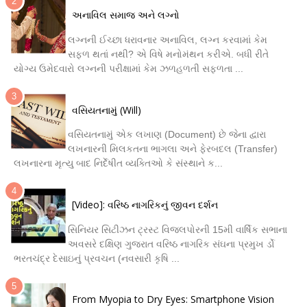
અનાવિલ સમાજ અને લગ્નો
લગ્નની ઈચ્છા ધરાવનાર અનાવિલ, લગ્ન કરવામાં કેમ
સફળ થતાં નથી? એ વિષે મનોમંથન કરીએ. બધી રીતે
યોગ્ય ઉમેદવારો લગ્નની પરીક્ષામાં કેમ ઝળહળતી સફળતા ...
વસિયતનામું (Will)
વસિયતનામું એક લખાણ (Document) છે જેના દ્વારા
લખનારની મિલકતના ભાગલા અને ફેરબદલ (Transfer)
લખનારના મૃત્યુ બાદ નિર્દેષીત વ્યક્તિઓ કે સંસ્થાને ક...
[Video]: વરિષ્ઠ નાગરિકનું જીવન દર્શન
સિનિયર સિટીઝન ટ્રસ્ટ વિજલપોરની 15મી વાર્ષિક સભાના
અવસરે દક્ષિણ ગુજરાત વરિષ્ઠ નાગરિક સંઘના પ્રમુખ ર્ડો
ભરતચંદ્ર દેસાઇનું પ્રવચન (નવસારી કૃષિ ...
From Myopia to Dry Eyes: Smartphone Vision