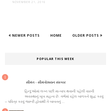
NOVEMBER 21, 2016
NEWER POSTS
HOME
OLDER POSTS
POPULAR THIS WEEK
સીમંત - સીમંતોન્નયન સંસ્કાર
હિન્દુઓમાં લગ્ન પછી મા-બાપ થવાની પહેલી વારની
અવસ્થાનું ખૂબ મહત્વ છે. ગર્ભમાં રહેલ બાળકને શુદ્ધ કરવું
– પવિત્ર કરવું જરૂરી હોવાથી તે બાબતનું ...