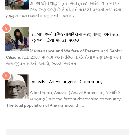
ડો. અશ્વીન શાહ, ગ્રામ સેવા ટ્રસ્ટ, ખારેલ ૧. રક્તદાન
દરેક જણ જાણે છે કે વીજ્ઞાને આટલી પ્રગતી કર્યા છતાં
હજી તે રક્ત બનાવી શકતું નથી. રક્ત શર...
મા બાપ અને વરિષ્ઠ નાગરિકોના ભરણપોષણ અને સારા
જીવન માટેનો કાયદો, ૨૦૦૭
Maintenance and Welfare of Parents and Senior
Citizens Act, 2007 મા બાપ અને વરિષ્ઠ નાગરિકોના ભરણપોષણ અને
સારા જીવન માટેનો કાયદો, ૨૦૦૭ ભારતમ...
Anavils - An Endangered Community
After Parsis, Anavils ( Anavil Brahmins , અનાવિલ
બ્રાહ્મણ ) are the fastest decreasing community.
The total population of Anavils around t...