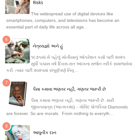
Risks
The widespread use of digital devices like
smartphones, computers, and televisions has become an
essential part of daily life across all age...
નેત્રયજ્ઞો અને હું
૧૯૭૫માં મેં પહેલું મોતીયાનું ઓપરેશન કર્યા પછી ૨૦૨૫
સુધી પચાસ વર્ષ દિવસ-રાત આંખના સર્જન તરીકે સમાજસેવા
કરી. ત્યાર પછી ૨૦૨૫માં સંપૂર્ણપણે નિવૃ...
પૈસા કમાવા ભણતર નહી, ગણતર જરૂરી છે
પૈસા કમાવા ભણતર નહી, ગણતર જરૂરી છે. મારી
જીવનયાત્રા (આત્મકથા) - ગોવિંદ ધોળકિયા Diamonds
are forever. So are morals. From nothing to everyth...
આધુનીક દાન