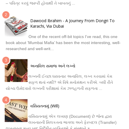
– પવિત્ર કરવું જરૂરી હોવાથી તે બાબતનું ...
Dawood Ibrahim - A Journey From Dongri To
Karachi, Via Dubai
One of the recent off-bit topics I’ve read, this one
book about ‘Mumbai Mafia’ has been the most interesting, well-
researched and well-writ...
અનાવિલ સમાજ અને લગ્નો
લગ્નની ઈચ્છા ધરાવનાર અનાવિલ, લગ્ન કરવામાં કેમ
સફળ થતાં નથી? એ વિષે મનોમંથન કરીએ. બધી રીતે
યોગ્ય ઉમેદવારો લગ્નની પરીક્ષામાં કેમ ઝળહળતી સફળતા ...
વસિયતનામું (Will)
વસિયતનામું એક લખાણ (Document) છે જેના દ્વારા
લખનારની મિલકતના ભાગલા અને ફેરબદલ (Transfer)
લખનારના મૃત્યુ બાદ નિર્દેષીત વ્યક્તિઓ કે સંસ્થાને ક...