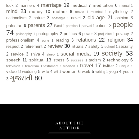
marriage
19
medical
7
meditation
6
luck
2
manners
4
mental
1
mind
23
money
10
mother
6
mythology
2
movie
1
mumbai
1
old-age
21
nationalism
2
nature
3
novel
2
opinion
3
nostalgia
1
people
parents
27
pakistan
9
patient
2
Parsi
1
partition
1
parvati
1
74
politics
6
photography
2
power
3
privacy
2
philosophy
1
prejudice
1
relations
22
religion
34
professionalism
4
reading
3
pune
1
review
30
rituals
7
respect
2
retirement
2
safety
3
security
school
1
society
53
social media
19
2
service
3
shiva
4
sleep
1
speech
11
spiritual
13
technology
6
stress
5
taoism
2
success
1
travel
17
twitter
2
television
1
terrorism
1
testament
1
tradition
1
unique
1
video
8
women
6
wedding
5
wife
4
work
5
yoga
4
youth
will
1
writing
1
ગુજરાતી
80
3
ABOUT THE
AUTHOR