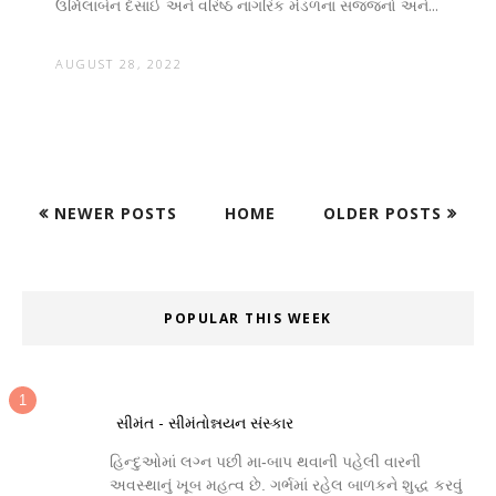
ઉર્મિલાબેન દેસાઈ અને વરિષ્ઠ નાગરિક મંડળના સજ્જનો અને...
AUGUST 28, 2022
NEWER POSTS
HOME
OLDER POSTS
POPULAR THIS WEEK
સીમંત - સીમંતોન્નયન સંસ્કાર
હિન્દુઓમાં લગ્ન પછી મા-બાપ થવાની પહેલી વારની
અવસ્થાનું ખૂબ મહત્વ છે. ગર્ભમાં રહેલ બાળકને શુદ્ધ કરવું