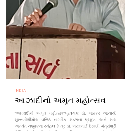
INDIA
આઝાદીનો અમૃત મહોત્સવ
“આઝાદીનો અમૃત મહોત્સવ”પ્રવચક: ડો. ભાસ્કર આચાર્ય,
સુરતબીલીમોરા વરિષ્ઠ નાગરિક મંડળના પ્રમુખ અને મારા
અત્યંત નજીકના સ્નેહલ મિત્ર ડો. ભરતભાઈ દેસાઈ, મંત્રીશ્રી