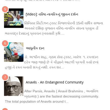
[Video]: વરિષ્ઠ નાગરિકનું જીવન દર્શન
સિનિયર સિટીઝન ટ્રસ્ટ વિજલપોરની 15મી વાર્ષિક સભાના
અવસરે દક્ષિણ ગુજરાત વરિષ્ઠ નાગરિક સંઘના પ્રમુખ ર્ડો
ભરતચંદ્ર દેસાઇનું પ્રવચન (નવસારી કૃષિ ...
આધુનીક દાન
ડો. અશ્વીન શાહ, ગ્રામ સેવા ટ્રસ્ટ, ખારેલ ૧. રક્તદાન
દરેક જણ જાણે છે કે વીજ્ઞાને આટલી પ્રગતી કર્યા છતાં
હજી તે રક્ત બનાવી શકતું નથી. રક્ત શર...
Anavils - An Endangered Community
After Parsis, Anavils ( Anavil Brahmins , અનાવિલ
બ્રાહ્મણ ) are the fastest decreasing community.
The total population of Anavils around t...