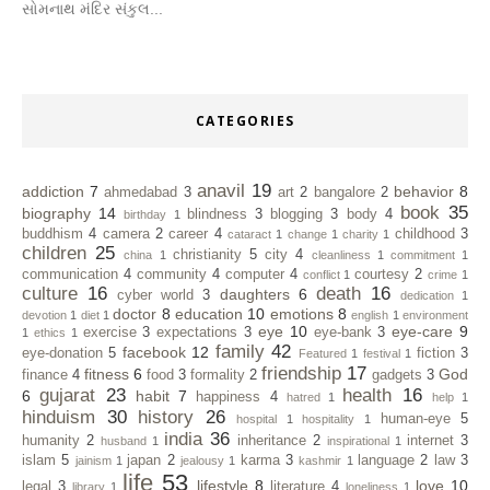
સોમનાથ મંદિર સંકુલ...
CATEGORIES
anavil
19
addiction
7
behavior
8
ahmedabad
3
art
2
bangalore
2
book
35
biography
14
blindness
3
blogging
3
body
4
birthday
1
buddhism
4
camera
2
career
4
childhood
3
cataract
1
change
1
charity
1
children
25
christianity
5
city
4
china
1
cleanliness
1
commitment
1
communication
4
community
4
computer
4
courtesy
2
conflict
1
crime
1
culture
16
death
16
daughters
6
cyber world
3
dedication
1
doctor
8
education
10
emotions
8
devotion
1
diet
1
english
1
environment
eye
10
eye-care
9
exercise
3
expectations
3
eye-bank
3
1
ethics
1
family
42
facebook
12
eye-donation
5
fiction
3
Featured
1
festival
1
friendship
17
fitness
6
God
finance
4
food
3
formality
2
gadgets
3
gujarat
23
health
16
6
habit
7
happiness
4
hatred
1
help
1
hinduism
30
history
26
human-eye
5
hospital
1
hospitality
1
india
36
humanity
2
inheritance
2
internet
3
husband
1
inspirational
1
islam
5
japan
2
karma
3
language
2
law
3
jainism
1
jealousy
1
kashmir
1
life
53
lifestyle
8
love
10
legal
3
literature
4
library
1
loneliness
1