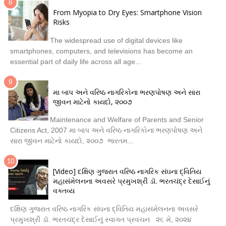
From Myopia to Dry Eyes: Smartphone Vision
Risks
The widespread use of digital devices like
smartphones, computers, and televisions has become an
essential part of daily life across all age...
મા બાપ અને વરિષ્ઠ નાગરિકોના ભરણપોષણ અને સારા
જીવન માટેનો કાયદો, ૨૦૦૭
Maintenance and Welfare of Parents and Senior
Citizens Act, 2007 મા બાપ અને વરિષ્ઠ નાગરિકોના ભરણપોષણ અને
સારા જીવન માટેનો કાયદો, ૨૦૦૭ ભારતમ...
[Video] દક્ષિણ ગુજરાત વરિષ્ઠ નાગરિક સંઘના દ્વિતિય
મહાસંમેલનના અવસરે પ્રમુખશ્રી ડૉ. ભરતચંદ્ર દેસાઈનું
વક્તવ્ય
દક્ષિણ ગુજરાત વરિષ્ઠ નાગરિક સંઘના દ્વિતિય મહાસંમેલનના અવસરે
પ્રમુખશ્રી ડૉ. ભરતચંદ્ર દેસાઈનું સ્વાગત પ્રવચન ૨૬ મે, ૨૦૨૪