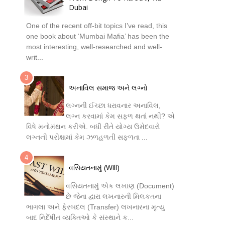
Dubai
One of the recent off-bit topics I’ve read, this
one book about ‘Mumbai Mafia’ has been the
most interesting, well-researched and well-
writ...
અનાવિલ સમાજ અને લગ્નો
લગ્નની ઈચ્છા ધરાવનાર અનાવિલ,
લગ્ન કરવામાં કેમ સફળ થતાં નથી? એ
વિષે મનોમંથન કરીએ. બધી રીતે યોગ્ય ઉમેદવારો
લગ્નની પરીક્ષામાં કેમ ઝળહળતી સફળતા ...
વસિયતનામું (Will)
વસિયતનામું એક લખાણ (Document)
છે જેના દ્વારા લખનારની મિલકતના
ભાગલા અને ફેરબદલ (Transfer) લખનારના મૃત્યુ
બાદ નિર્દેષીત વ્યક્તિઓ કે સંસ્થાને ક...