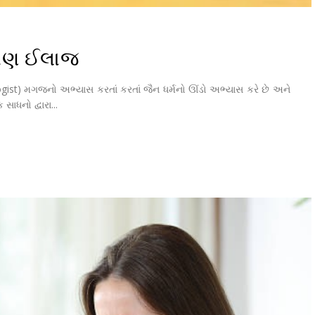
બાણ ઈલાજ
st) મગજનો અભ્યાસ કરતાં કરતાં જૈન ધર્મનો ઊંડો અભ્યાસ કરે છે અને
સાધનો દ્વારા...