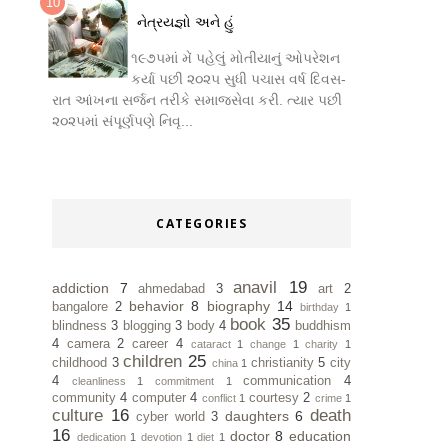
નેત્રયજ્ઞો અને હું
૧૯૭૫માં મેં પહેલું મોતીયાનું ઓપરેશન
કર્યા પછી ૨૦૨૫ સુધી પચાસ વર્ષ દિવસ-
રાત આંખના સર્જન તરીકે સમાજસેવા કરી. ત્યાર પછી
૨૦૨૫માં સંપૂર્ણપણે નિવૃ...
CATEGORIES
anavil
19
addiction
7
ahmedabad
3
art
2
behavior
8
biography
14
bangalore
2
birthday
1
book
35
blindness
3
blogging
3
body
4
buddhism
4
camera
2
career
4
cataract
1
change
1
charity
1
children
25
childhood
3
christianity
5
city
china
1
4
communication
4
cleanliness
1
commitment
1
community
4
computer
4
courtesy
2
conflict
1
crime
1
culture
16
death
daughters
6
cyber world
3
16
doctor
8
education
dedication
1
devotion
1
diet
1