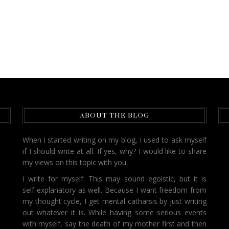
ABOUT THE BLOG
When I started writing on my blog, I used to ask myself
if I should write at all. If yes, why? I would like to share
my views on this topic with you.
I write for myself. This may sound egoistic, but it is
self-explanatory as well. Because I want freedom from
my thought cycle, I get mental catharsis by just writing
out whatever it is. While having some serious events
with myself, say the death of my mother first and then