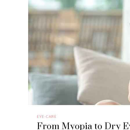
EYE-CARE
From Myopia to Dry Ey