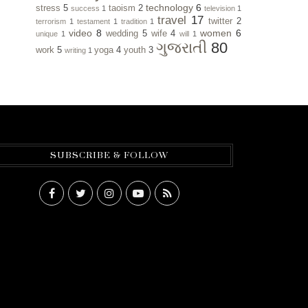
technology
6
stress
5
taoism
2
success
1
television
1
travel
17
twitter
2
terrorism
1
testament
1
tradition
1
video
8
women
6
wedding
5
wife
4
unique
1
will
1
ગુજરાતી
80
work
5
yoga
4
youth
3
writing
1
SUBSCRIBE & FOLLOW