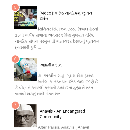
[Video]: વરિષ્ઠ નાગરિકનું જીવન
દર્શન
સિનિયર સિટીઝન ટ્રસ્ટ વિજલપોરની
15મી વાર્ષિક સભાના અવસરે દક્ષિણ ગુજરાત વરિષ્ઠ
નાગરિક સંઘના પ્રમુખ ર્ડો ભરતચંદ્ર દેસાઇનું પ્રવચન
(નવસારી કૃષિ ...
આધુનીક દાન
ડો. અશ્વીન શાહ, ગ્રામ સેવા ટ્રસ્ટ,
ખારેલ ૧. રક્તદાન દરેક જણ જાણે છે
કે વીજ્ઞાને આટલી પ્રગતી કર્યા છતાં હજી તે રક્ત
બનાવી શકતું નથી. રક્ત શર...
Anavils - An Endangered
Community
After Parsis, Anavils ( Anavil