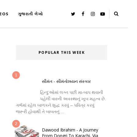
DEOS
ગુજરાતી લેખો
POPULAR THIS WEEK
સીમંત - સીમંતોન્નયન સંસ્કાર
હિન્દુઓમાં લગ્ન પછી મા-બાપ થવાની
પહેલી વારની અવસ્થાનું ખૂબ મહત્વ છે.
ગર્ભમાં રહેલ બાળકને શુદ્ધ કરવું – પવિત્ર કરવું
જરૂરી હોવાથી તે બાબતનું ...
Dawood Ibrahim - A Journey
From Dongri To Karachi, Via