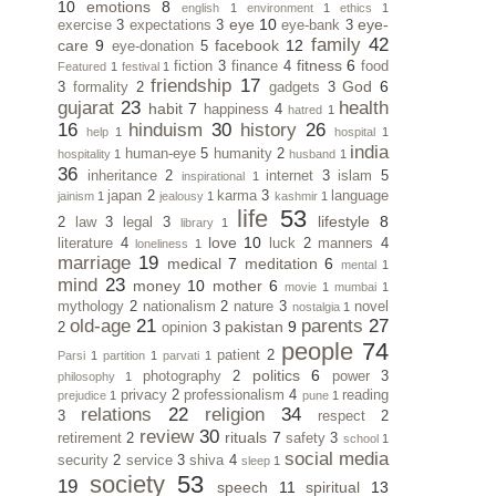
10
emotions
8
english
1
environment
1
ethics
1
eye
10
eye-
exercise
3
expectations
3
eye-bank
3
family
42
care
9
facebook
12
eye-donation
5
fitness
6
fiction
3
finance
4
food
Featured
1
festival
1
friendship
17
God
6
3
formality
2
gadgets
3
gujarat
23
health
habit
7
happiness
4
hatred
1
16
hinduism
30
history
26
help
1
hospital
1
india
human-eye
5
humanity
2
hospitality
1
husband
1
36
inheritance
2
internet
3
islam
5
inspirational
1
japan
2
karma
3
language
jainism
1
jealousy
1
kashmir
1
life
53
lifestyle
8
2
law
3
legal
3
library
1
love
10
literature
4
luck
2
manners
4
loneliness
1
marriage
19
medical
7
meditation
6
mental
1
mind
23
money
10
mother
6
movie
1
mumbai
1
mythology
2
nationalism
2
nature
3
novel
nostalgia
1
old-age
21
parents
27
pakistan
9
2
opinion
3
people
74
patient
2
Parsi
1
partition
1
parvati
1
politics
6
photography
2
power
3
philosophy
1
privacy
2
professionalism
4
reading
prejudice
1
pune
1
relations
22
religion
34
3
respect
2
review
30
rituals
7
retirement
2
safety
3
school
1
social media
security
2
service
3
shiva
4
sleep
1
society
53
19
speech
11
spiritual
13