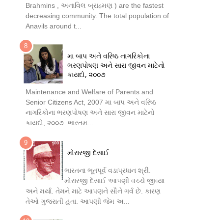
Brahmins , અનાવિલ બ્રાહ્મણ ) are the fastest
decreasing community. The total population of
Anavils around t...
મા બાપ અને વરિષ્ઠ નાગરિકોના
ભરણપોષણ અને સારા જીવન માટેનો
કાયદો, ૨૦૦૭
Maintenance and Welfare of Parents and
Senior Citizens Act, 2007 મા બાપ અને વરિષ્ઠ
નાગરિકોના ભરણપોષણ અને સારા જીવન માટેનો
કાયદો, ૨૦૦૭ ભારતમ...
મોરારજી દેસાઈ
ભારતના ભૂતપૂર્વ વડાપ્રધાન શ્રી.
મોરારજી દેસાઈ આપણી વચ્ચે જીવ્યા
અને મર્યા. તેમને માટે આપણને સૌને ગર્વ છે. કારણ
તેઓ ગુજરાતી હતા. આપણી જેમ અ...