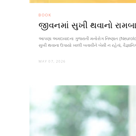
BOOK
જીવનમાં સુખી થવાનો રામ
આપણા અમદાવાદના ગુજરાતી મનોરોગ નિષ્ણાત (Neurologi
સુખી થવાના ઉપાયો ખાલી બતાવીને બેસી ન રહેતાં, વૈજ્ઞાનિક 
MAY 07, 2026