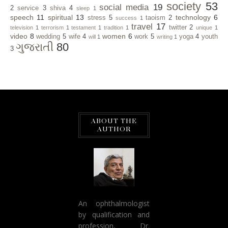
society
53
social media
19
2
service
3
shiva
4
sleep
1
speech
11
spiritual
13
technology
6
stress
5
taoism
2
success
1
travel
17
twitter
2
television
1
terrorism
1
testament
1
tradition
1
unique
1
video
8
women
6
wedding
5
wife
4
work
5
yoga
4
youth
will
1
writing
1
ગુજરાતી
80
3
ABOUT THE
AUTHOR
An ophthalmologist
by qualification and
profession, Dr.