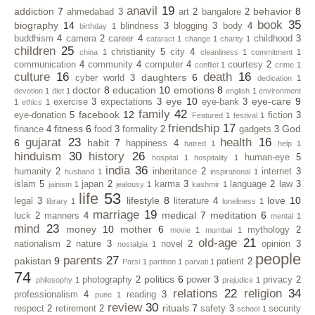
anavil
19
addiction
7
behavior
8
ahmedabad
3
art
2
bangalore
2
book
35
biography
14
blindness
3
blogging
3
body
4
birthday
1
buddhism
4
camera
2
career
4
childhood
3
cataract
1
change
1
charity
1
children
25
christianity
5
city
4
china
1
cleanliness
1
commitment
1
communication
4
community
4
computer
4
courtesy
2
conflict
1
crime
1
culture
16
death
16
daughters
6
cyber world
3
dedication
1
doctor
8
education
10
emotions
8
devotion
1
diet
1
english
1
environment
eye
10
eye-care
9
exercise
3
expectations
3
eye-bank
3
1
ethics
1
family
42
facebook
12
eye-donation
5
fiction
3
Featured
1
festival
1
friendship
17
fitness
6
God
finance
4
food
3
formality
2
gadgets
3
gujarat
23
health
16
6
habit
7
happiness
4
hatred
1
help
1
hinduism
30
history
26
human-eye
5
hospital
1
hospitality
1
india
36
humanity
2
inheritance
2
internet
3
husband
1
inspirational
1
islam
5
japan
2
karma
3
language
2
law
3
jainism
1
jealousy
1
kashmir
1
life
53
lifestyle
8
love
10
legal
3
literature
4
library
1
loneliness
1
marriage
19
medical
7
meditation
6
luck
2
manners
4
mental
1
mind
23
money
10
mother
6
mythology
2
movie
1
mumbai
1
old-age
21
nationalism
2
nature
3
novel
2
opinion
3
nostalgia
1
people
parents
27
pakistan
9
patient
2
Parsi
1
partition
1
parvati
1
74
politics
6
photography
2
power
3
privacy
2
philosophy
1
prejudice
1
relations
22
religion
34
professionalism
4
reading
3
pune
1
review
30
rituals
7
respect
2
retirement
2
safety
3
security
school
1