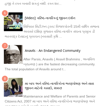
હજી તે રક્ત બનાવી શકતું નથી. રક્ત શર...
[Video]: વરિષ્ઠ નાગરિકનું જીવન દર્શન
સિનિયર સિટીઝન ટ્રસ્ટ વિજલપોરની 15મી વાર્ષિક સભાના
અવસરે દક્ષિણ ગુજરાત વરિષ્ઠ નાગરિક સંઘના પ્રમુખ ર્ડો
ભરતચંદ્ર દેસાઇનું પ્રવચન (નવસારી કૃષિ ...
Anavils - An Endangered Community
After Parsis, Anavils ( Anavil Brahmins , અનાવિલ
બ્રાહ્મણ ) are the fastest decreasing community.
The total population of Anavils around t...
મા બાપ અને વરિષ્ઠ નાગરિકોના ભરણપોષણ અને સારા
જીવન માટેનો કાયદો, ૨૦૦૭
Maintenance and Welfare of Parents and Senior
Citizens Act, 2007 મા બાપ અને વરિષ્ઠ નાગરિકોના ભરણપોષણ અને