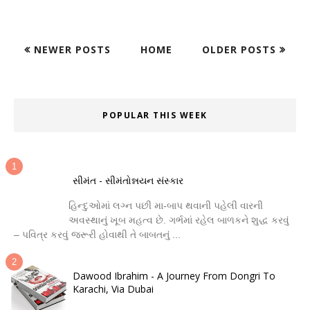
NEWER POSTS
HOME
OLDER POSTS
POPULAR THIS WEEK
સીમંત - સીમંતોન્નયન સંસ્કાર
હિન્દુઓમાં લગ્ન પછી મા-બાપ થવાની પહેલી વારની
અવસ્થાનું ખૂબ મહત્વ છે. ગર્ભમાં રહેલ બાળકને શુદ્ધ કરવું
– પવિત્ર કરવું જરૂરી હોવાથી તે બાબતનું ...
Dawood Ibrahim - A Journey From Dongri To
Karachi, Via Dubai