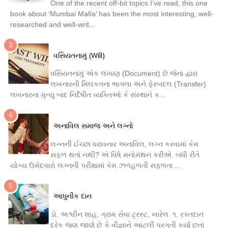
One of the recent off-bit topics I’ve read, this one
book about ‘Mumbai Mafia’ has been the most interesting, well-
researched and well-writ...
વસિયતનામું (Will)
વસિયતનામું એક લખાણ (Document) છે જેના દ્વારા
લખનારની મિલકતના ભાગલા અને ફેરબદલ (Transfer)
લખનારના મૃત્યુ બાદ નિર્દેષીત વ્યક્તિઓ કે સંસ્થાને ક...
અનાવિલ સમાજ અને લગ્નો
લગ્નની ઈચ્છા ધરાવનાર અનાવિલ, લગ્ન કરવામાં કેમ
સફળ થતાં નથી? એ વિષે મનોમંથન કરીએ. બધી રીતે
યોગ્ય ઉમેદવારો લગ્નની પરીક્ષામાં કેમ ઝળહળતી સફળતા ...
આધુનીક દાન
ડો. અશ્વીન શાહ, ગ્રામ સેવા ટ્રસ્ટ, ખારેલ ૧. રક્તદાન
દરેક જણ જાણે છે કે વીજ્ઞાને આટલી પ્રગતી કર્યા છતાં